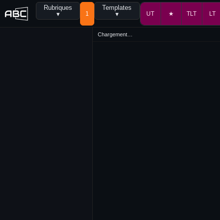
Rubriques
Templates
▾
1
▾
UT
★
TLT
LT
Chargement…