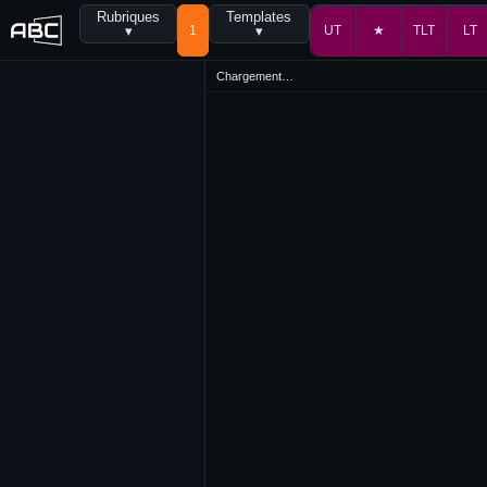
Rubriques
Templates
▾
1
▾
UT
★
TLT
LT
Chargement…