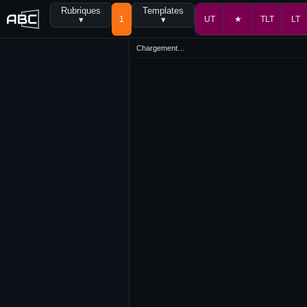
Rubriques
Templates
▾
1
▾
UT
★
TLT
LT
Chargement…