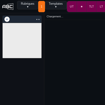
Rubriques
Templates
▾
1
▾
UT
★
TLT
LT
Chargement…
• •
0