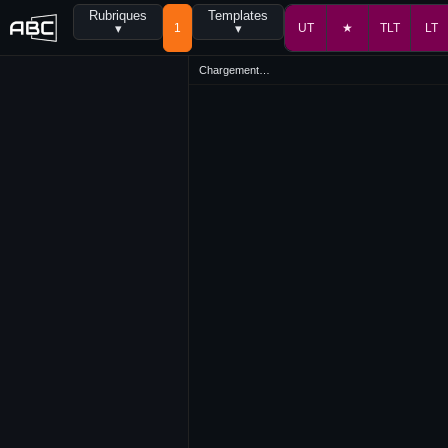
Rubriques
Templates
▾
1
▾
UT
★
TLT
LT
Chargement…