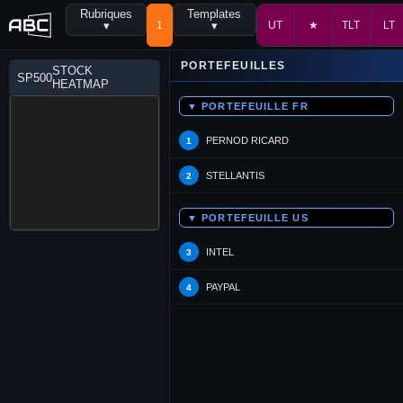
Rubriques
Templates
▾
1
▾
UT
★
TLT
LT
PORTEFEUILLES
STOCK
SP500
HEATMAP
▼ PORTEFEUILLE FR
PERNOD RICARD
1
STELLANTIS
2
▼ PORTEFEUILLE US
INTEL
3
PAYPAL
4