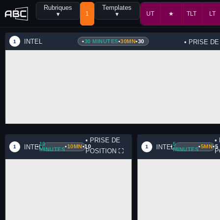
Rubriques
Templates
▾
1
▾
UT
★
TLT
LT
INTEL
•
30 MINUTES
•
30MN
•
30
• PRISE D
1
• PRISE DE
•
10
5
INTEL
INTEL
•
•
10MN
•
10
•
•
5MN
•
5
1
1
MINUTES
MINUTES
POSITION
⛶
P