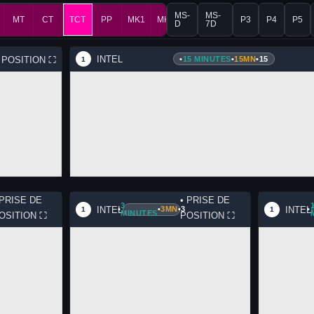
MS-
MS-
MT
CT
TCT
PP
MK1
MK2
P3
P4
P5
D
7D
INTEL
•
15 MINUTES
•
15MN
•
15
E POSITION
⛶
1
 PRISE DE
• PRISE DE
3
INTEL
INTEL
•
•
3MN
•
3
•
1
1
MINUTES
OSITION
⛶
POSITION
⛶