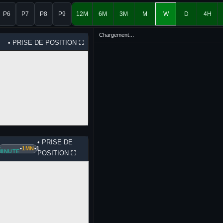
P6
P7
P8
P9
12M
6M
3M
M
W
D
4H
Chargement…
• PRISE DE POSITION
⛶
• PRISE DE
1
•
1MN
•
1
MINUTE
POSITION
⛶