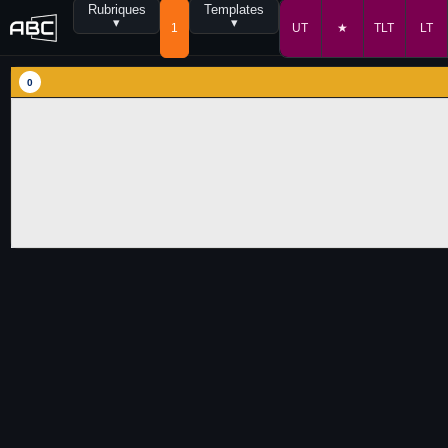
Rubriques
Templates
▾
▾
1
UT
★
TLT
LT
0