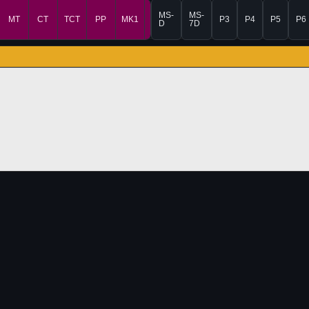
MS-
MS-
MT
CT
TCT
PP
MK1
MK2
P3
P4
P5
P6
D
7D