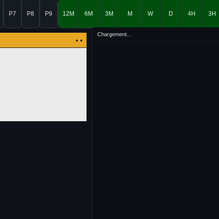
P7
P8
P9
12M
6M
3M
M
W
D
4H
3H
Chargement…
• •