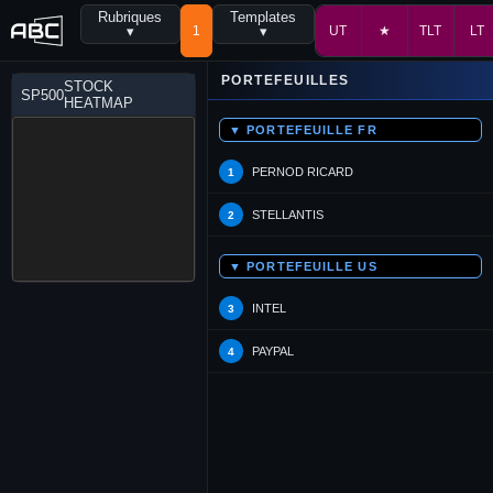
Rubriques
Templates
▾
1
▾
UT
★
TLT
LT
PORTEFEUILLES
STOCK
SP500
HEATMAP
▼ PORTEFEUILLE FR
PERNOD RICARD
1
STELLANTIS
2
▼ PORTEFEUILLE US
INTEL
3
PAYPAL
4