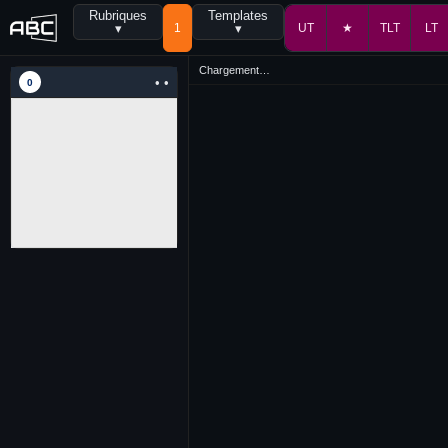
Rubriques
Templates
▾
1
▾
UT
★
TLT
LT
Chargement…
• •
0