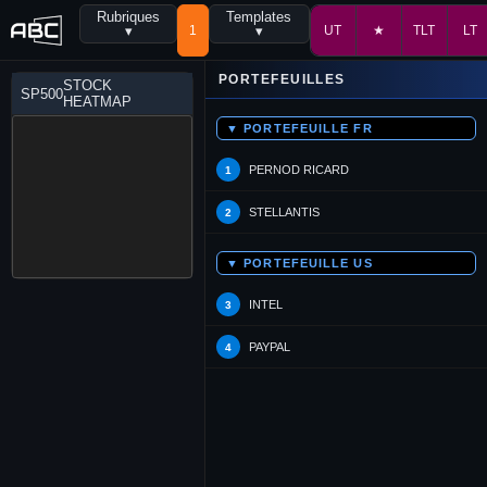
Rubriques
Templates
▾
1
▾
UT
★
TLT
LT
PORTEFEUILLES
STOCK
SP500
HEATMAP
▼ PORTEFEUILLE FR
PERNOD RICARD
1
STELLANTIS
2
▼ PORTEFEUILLE US
INTEL
3
PAYPAL
4