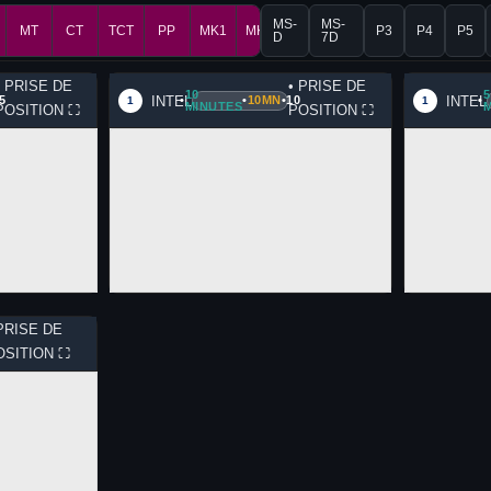
MS-
MS-
MT
CT
TCT
PP
MK1
MK2
P3
P4
P5
D
7D
• PRISE DE
• PRISE DE
10
5
INTEL
INTEL
5
•
•
10MN
•
10
•
1
1
MINUTES
M
POSITION
⛶
POSITION
⛶
PRISE DE
OSITION
⛶