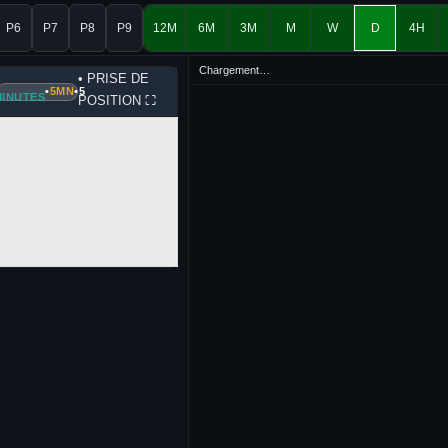
P6
P7
P8
P9
12M
6M
3M
M
W
D
4H
Chargement…
• PRISE DE
•
5MN
•
5
INUTES
POSITION
⛶