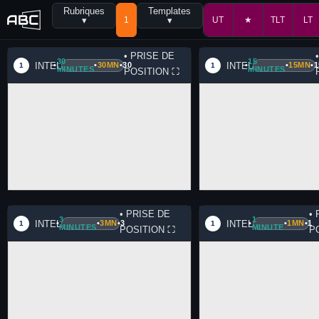
Rubriques
Templates
▾
1
▾
UT
★
TLT
LT
• PRISE DE
30
15
INTEL
INTEL
•
•
30MN
•
30
•
•
15MN
•
1
1
1
MINUTES
MINUTES
POSITION
⛶
• PRISE DE
• 
3
1
INTEL
INTEL
•
•
3MN
•
3
•
•
1MN
•
1
1
1
MINUTES
MINUTE
POSITION
⛶
P