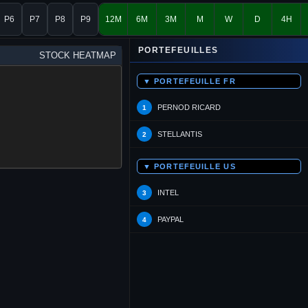
P6
P7
P8
P9
12M
6M
3M
M
W
D
4H
PORTEFEUILLES
STOCK HEATMAP
▼ PORTEFEUILLE FR
PERNOD RICARD
1
STELLANTIS
2
▼ PORTEFEUILLE US
INTEL
3
PAYPAL
4