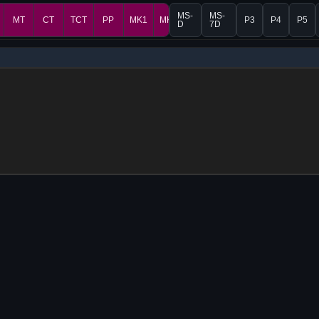
MS-
MS-
MT
CT
TCT
PP
MK1
MK2
P3
P4
P5
D
7D