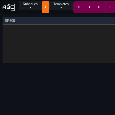
Rubriques
Templates
▾
1
▾
UT
★
TLT
LT
SP500