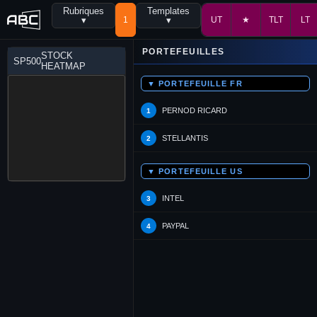
Rubriques
Templates
▾
1
▾
UT
★
TLT
LT
PORTEFEUILLES
STOCK
SP500
HEATMAP
▼ PORTEFEUILLE FR
PERNOD RICARD
1
STELLANTIS
2
▼ PORTEFEUILLE US
INTEL
3
PAYPAL
4