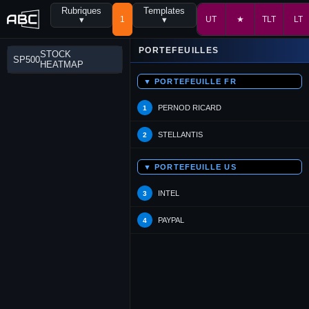
Rubriques
Templates
▾
1
▾
UT
★
TLT
LT
PORTEFEUILLES
STOCK
SP500
HEATMAP
▼ PORTEFEUILLE FR
PERNOD RICARD
1
STELLANTIS
2
▼ PORTEFEUILLE US
INTEL
3
PAYPAL
4